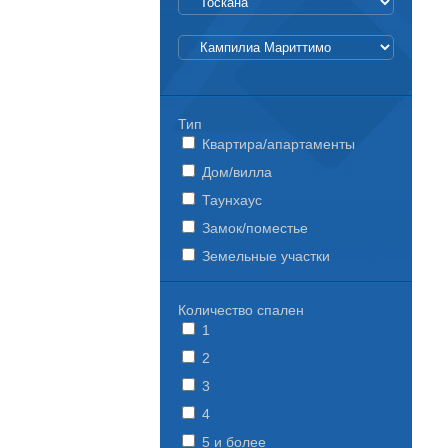
Тип
Квартира/апартаменты
Дом/вилла
Таунхаус
Замок/поместье
Земельные участки
Количество спален
1
2
3
4
5 и более