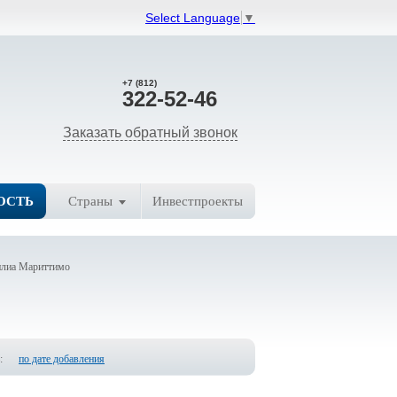
Select Language
▼
+7 (812)
322-52-46
Заказать обратный звонок
ОСТЬ
Страны
Инвестпроекты
илиа Мариттимо
:
по дате добавления