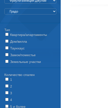
Тип
Квартира/апартаменты
Дом/вилла
Таунхаус
Замок/поместье
Земельные участки
Количество спален
1
2
3
4
5 и более