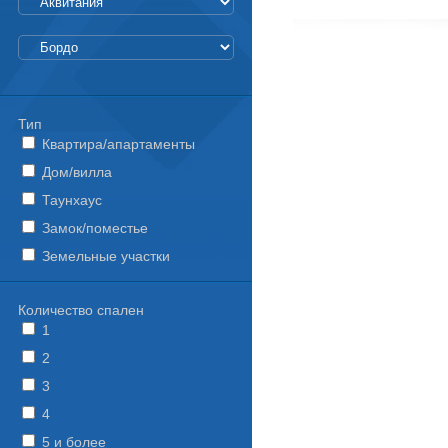
Тип
Квартира/апартаменты
Дом/вилла
Таунхаус
Замок/поместье
Земельные участки
Количество спален
1
2
3
4
5 и более