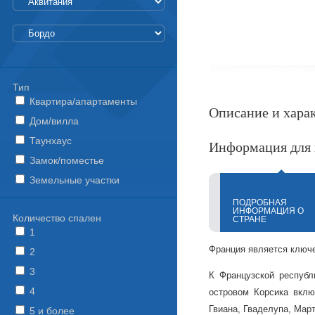
Тип
Квартира/апартаменты
Описание и хара
Дом/вилла
Таунхаус
Информация для 
Замок/поместье
Земельные участки
ПОДРОБНАЯ
ИНФОРМАЦИЯ О
Количество спален
СТРАНЕ
1
Франция является ключе
2
3
К Французской республ
4
островом Корсика вкл
Гвиана, Гваделупа, Мар
5 и более