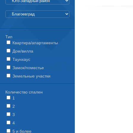
Тип
Квартира/апартаменты
Дом/вилла
Таунхаус
Замок/поместье
Земельные участки
Количество спален
1
2
3
4
5 и более