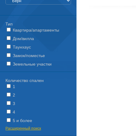
Тип
Квартира/апартаменты
Дом/вилла
Таунхаус
Замок/поместье
Земельные участки
Количество спален
1
2
3
4
5 и более
Расширенный поиск