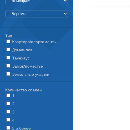
Тип
Квартира/апартаменты
Дом/вилла
Таунхаус
Замок/поместье
Земельные участки
Количество спален
1
2
3
4
5 и более