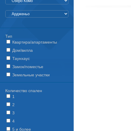
Тип
Квартира/апартаменты
Дом/вилла
Таунхаус
Замок/поместье
Земельные участки
Количество спален
1
2
3
4
5 и более