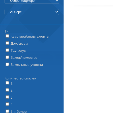
Тип
Квартира/апартаменты
Дом/вилла
Таунхаус
Замок/поместье
Земельные участки
Количество спален
1
2
3
4
5 и более