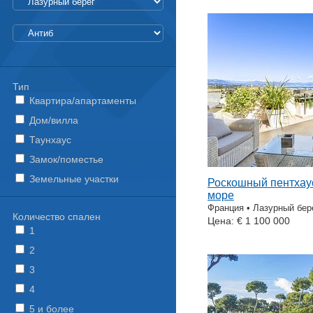
Тип
Квартира/апартаменты
Дом/вилла
Таунхаус
Замок/поместье
Земельные участки
Роскошный пентхаус
море
Франция • Лазурный бере
Количество спален
Цена: € 1 100 000
1
2
3
4
5 и более