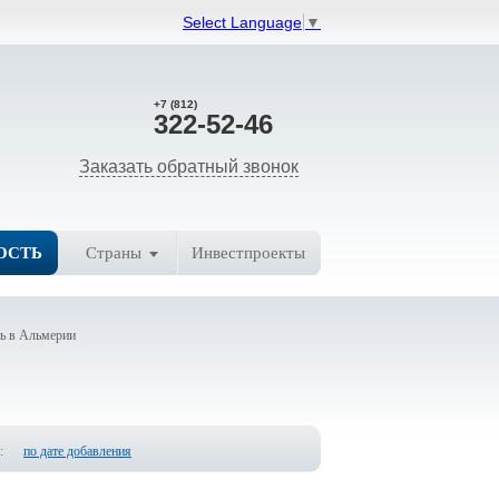
Select Language
▼
+7 (812)
322-52-46
Заказать обратный звонок
ОСТЬ
Страны
Инвестпроекты
ь в Альмерии
:
по дате добавления