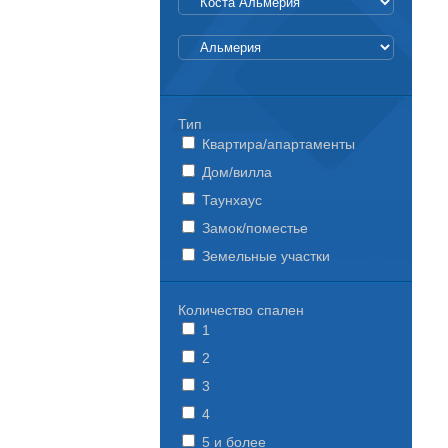
Тип
Квартира/апартаменты
Дом/вилла
Таунхаус
Замок/поместье
Земельные участки
Количество спален
1
2
3
4
5 и более