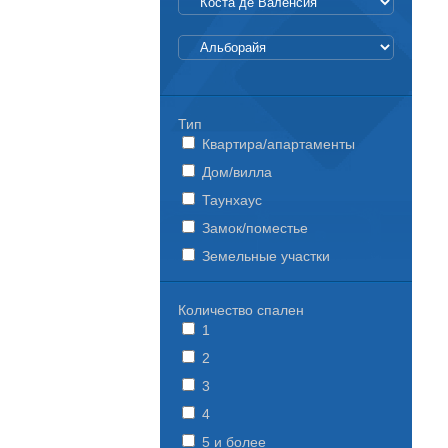
Тип
Квартира/апартаменты
Дом/вилла
Таунхаус
Замок/поместье
Земельные участки
Количество спален
1
2
3
4
5 и более