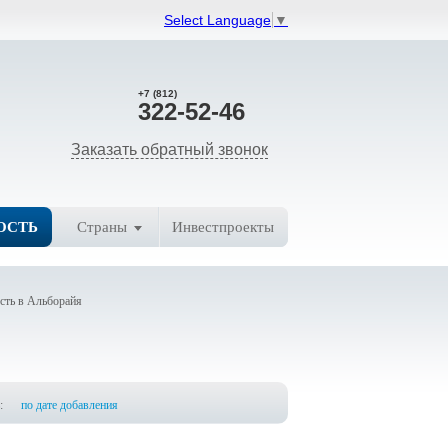
Select Language
▼
+7 (812)
322-52-46
Заказать обратный звонок
ОСТЬ
Страны
Инвестпроекты
ть в Альборайя
:
по дате добавления