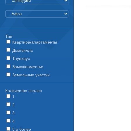
Тип
Квартира/апартаменты
Дом/вилла
Таунхаус
Замок/поместье
Земельные участки
Количество спален
1
2
3
4
5 и более