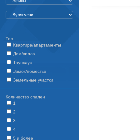
Тип
Квартира/апартаменты
Дом/вилла
Таунхаус
Замок/поместье
Земельные участки
Количество спален
1
2
3
4
5 и более