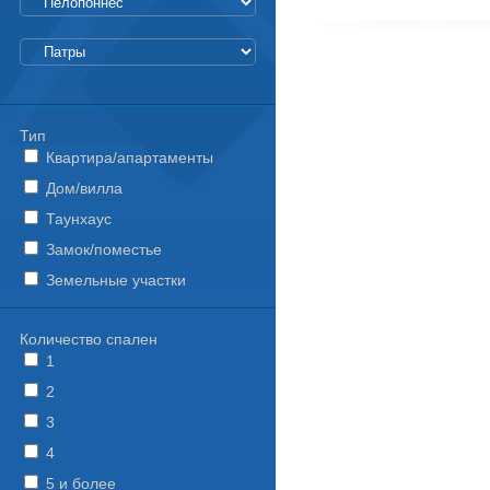
Тип
Квартира/апартаменты
Дом/вилла
Таунхаус
Замок/поместье
Земельные участки
Количество спален
1
2
3
4
5 и более