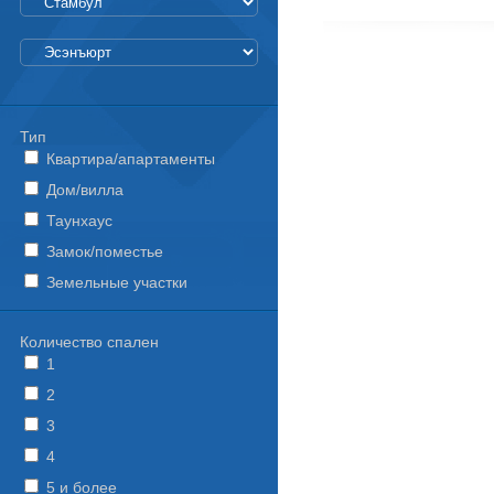
Тип
Квартира/апартаменты
Дом/вилла
Таунхаус
Замок/поместье
Земельные участки
Количество спален
1
2
3
4
5 и более