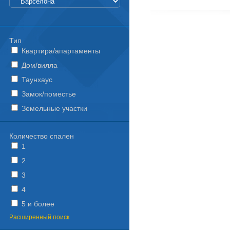
Тип
Квартира/апартаменты
Дом/вилла
Таунхаус
Замок/поместье
Земельные участки
Количество спален
1
2
3
4
5 и более
Расширенный поиск