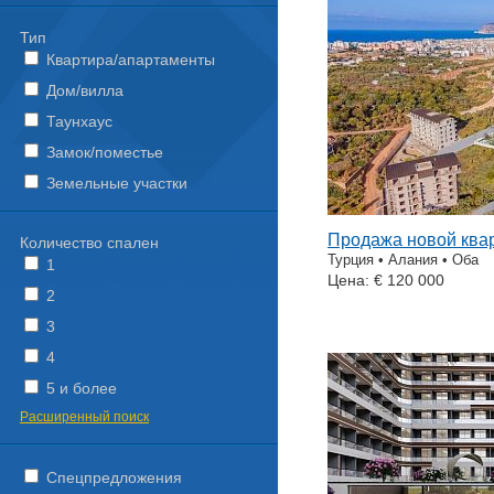
Тип
Квартира/апартаменты
Дом/вилла
Таунхаус
Замок/поместье
Земельные участки
Продажа новой ква
Количество спален
Турция • Алания • Оба
1
Цена: € 120 000
2
3
4
5 и более
Расширенный поиск
Спецпредложения