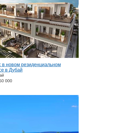
с в новом резиденциальном
се в Дубай
ай
60 000