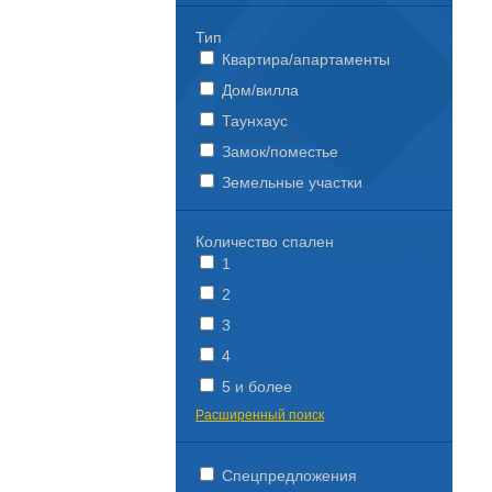
Тип
Квартира/апартаменты
Дом/вилла
Таунхаус
Замок/поместье
Земельные участки
Количество спален
1
2
3
4
5 и более
Расширенный поиск
Спецпредложения