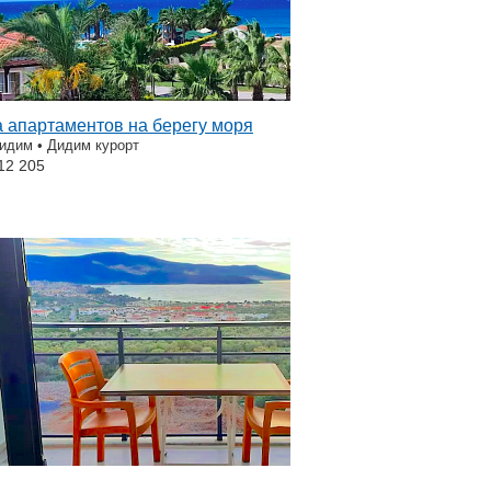
 апартаментов на берегу моря
Дидим • Дидим курорт
12 205