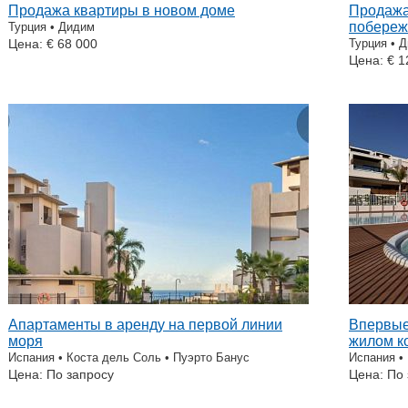
Продажа квартиры в новом доме
Продажа
побереж
Турция • Дидим
Цена: € 68 000
Турция • 
Цена: € 1
Апартаменты в аренду на первой линии
Впервые
моря
жилом к
Испания • Коста дель Соль • Пуэрто Банус
Испания •
Цена: По запросу
Цена: По