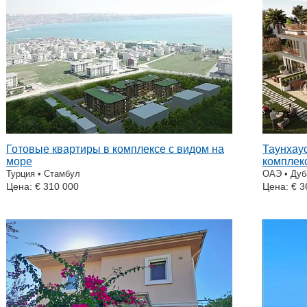
Готовые квартиры в комплексе с видом на
Таунхау
море
комплек
Турция • Стамбул
ОАЭ • Дуб
Цена: € 310 000
Цена: € 3