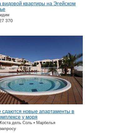
 видовой квартиры на Эгейском
ье
Дидим
27 370
 сдаются новые апартаменты в
омплексе у моря
 Коста дель Соль • Марбелья
 запросу