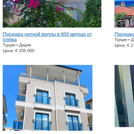
Продажа уютной виллы в 600 метрах от
Продажа
пляжа
Турция • 
Турция • Дидим
Цена: € 2
Цена: € 205 000